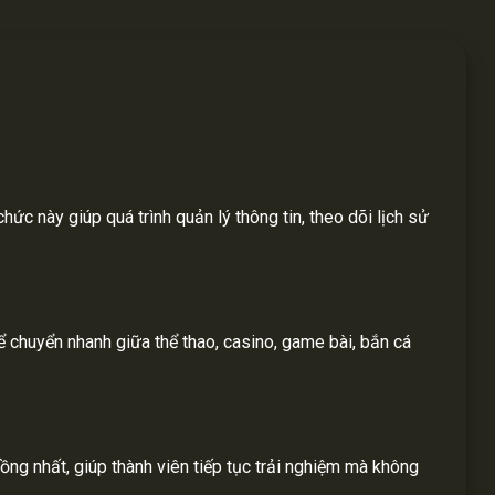
c này giúp quá trình quản lý thông tin, theo dõi lịch sử
ể chuyển nhanh giữa thể thao, casino, game bài, bắn cá
ồng nhất, giúp thành viên tiếp tục trải nghiệm mà không