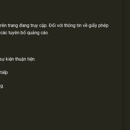
ên trang đang truy cập. Đối với thông tin về giấy phép
 các tuyên bố quảng cáo.
ự kiện thuận tiện.
tiếp.
g.