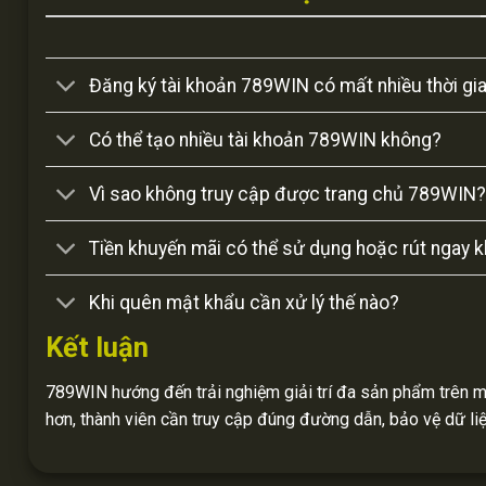
Đăng ký tài khoản 789WIN có mất nhiều thời gi
Có thể tạo nhiều tài khoản 789WIN không?
Vì sao không truy cập được trang chủ 789WIN
Tiền khuyến mãi có thể sử dụng hoặc rút ngay 
Khi quên mật khẩu cần xử lý thế nào?
Kết luận
789WIN hướng đến trải nghiệm giải trí đa sản phẩm trên một
hơn, thành viên cần truy cập đúng đường dẫn, bảo vệ dữ liệ