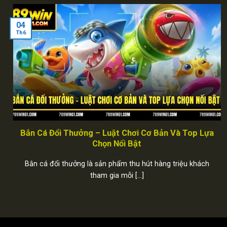
04
Th6
Bắn Cá Đổi Thưởng – Luật Chơi Cơ Bản Và Top Lựa
Chọn Nổi Bật
Bắn cá đổi thưởng là sản phẩm thu hút hàng triệu khách
tham gia mỗi [...]