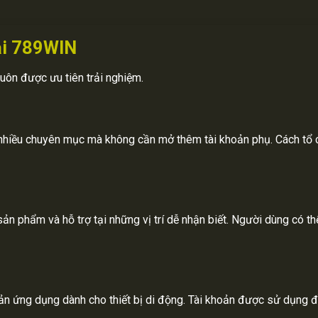
ại 789WIN
luôn được ưu tiên trải nghiệm.
nhiều chuyên mục mà không cần mở thêm tài khoản phụ. Cách tổ chứ
n phẩm và hỗ trợ tại những vị trí dễ nhận biết. Người dùng có th
 bản ứng dụng dành cho thiết bị di động. Tài khoản được sử dụng đ