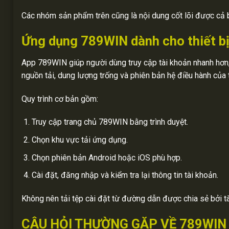
Các nhóm sản phẩm trên cũng là nội dung cốt lõi được cả b
Ứng dụng 789WIN dành cho thiết bị
App 789WIN giúp người dùng truy cập tài khoản nhanh hơn, 
nguồn tải, dung lượng trống và phiên bản hệ điều hành của t
Quy trình cơ bản gồm:
Truy cập trang chủ 789WIN bằng trình duyệt.
Chọn khu vực tải ứng dụng.
Chọn phiên bản Android hoặc iOS phù hợp.
Cài đặt, đăng nhập và kiểm tra lại thông tin tài khoản.
Không nên tải tệp cài đặt từ đường dẫn được chia sẻ bởi t
CÂU HỎI THƯỜNG GẶP VỀ 789WIN