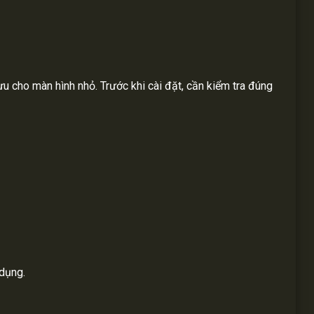
u cho màn hình nhỏ. Trước khi cài đặt, cần kiểm tra đúng
 dụng.