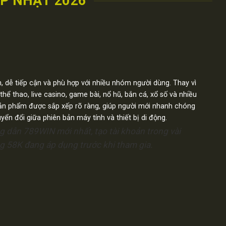
ẬP NHẬT 2026
ọn, dễ tiếp cận và phù hợp với nhiều nhóm người dùng. Thay vì
thể thao, live casino, game bài, nổ hũ, bắn cá, xổ số và nhiều
sản phẩm được sắp xếp rõ ràng, giúp người mới nhanh chóng
ển đổi giữa phiên bản máy tính và thiết bị di động.
 dẫn 789WIN mới nhất, tạo tài khoản trong vài
g 58K đang áp dụng trước khi tham gia.