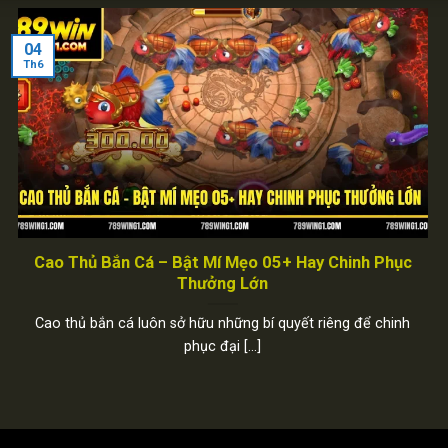
04
Th6
Cao Thủ Bắn Cá – Bật Mí Mẹo 05+ Hay Chinh Phục
Thưởng Lớn
Cao thủ bắn cá luôn sở hữu những bí quyết riêng để chinh
phục đại [...]