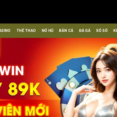
ASINO
THỂ THAO
NỔ HŨ
BẮN CÁ
ĐÁ GÀ
XỔ SỐ
K