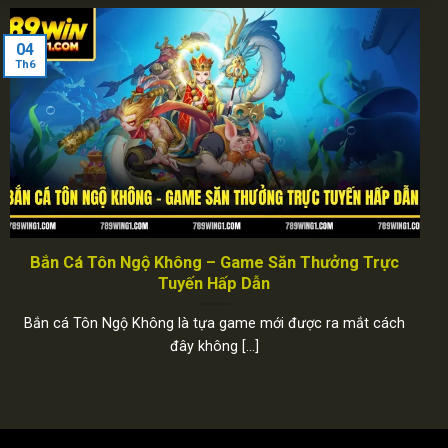
04
Th6
Bắn Cá Tôn Ngộ Không – Game Săn Thưởng Trực
Tuyến Hấp Dẫn
Bắn cá Tôn Ngộ Không là tựa game mới được ra mắt cách
đây không [...]