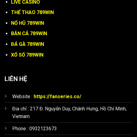
LIVE CASINO
THỂ THAO 789WIN
NỔ HŨ 789WIN
BẮN CÁ 789WIN
ĐÁ GÀ 789WIN
XỔ SỐ 789WIN
LIÊN HỆ
Website :
https://fanseries.co/
Địa chỉ : 217 Đ. Nguyễn Duy, Chánh Hưng, Hồ Chí Minh,
Vietnam
Phone : 0932123673