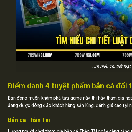
Tìm hiểu chi tiết luậ
Điểm danh 4 tuyệt phẩm bắn cá đổi 
Bạn đang muốn khám phá tựa game này thì hãy tham gia ngay
đang được đông đảo khách hàng săn lùng, đánh giá cao tại nh
Bắn cá Thần Tài
Lượng người chơi tham gia bắn cá Thần Tài ngày càng tăng n