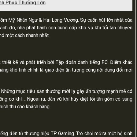
inh Phục Thưởng Lớn
 gồm Mỹ Nhân Ngư & Hải Long Vương. Sự cuốn hút lớn nhất của
ạnh đó, nhà phát hành còn cung cấp kho vũ khí tối tân chuyên
khó một cách nhanh nhất.
hiết kế và phát triển bởi Tập đoàn danh tiếng F.C. Điểm khác
hàng khó tính chính là giao diện ấn tượng cùng nội dung đổi mới
í. Những mục tiêu săn thưởng mới lạ gây ấn tượng mạnh mẽ có
ng cơ khí,… Ngoài ra, dàn vũ khí hủy diệt tối tân gồm có súng
hích thú cho khách hàng.
tiếng đến từ thương hiệu TP Gaming. Trò chơi mở ra một hệ sinh