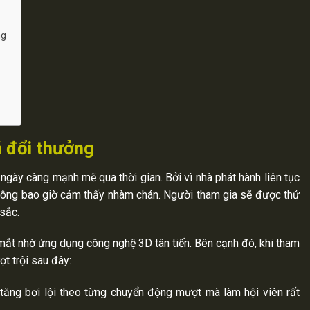
ng
á đổi thưởng
 ngày càng mạnh mẽ qua thời gian. Bởi vì nhà phát hành liên tục
không bao giờ cảm thấy nhàm chán. Người tham gia sẽ được thử
sắc.
 mắt nhờ ứng dụng công nghệ 3D tân tiến. Bên cạnh đó, khi tham
t trội sau đây:
tăng bơi lội theo từng chuyển động mượt mà làm hội viên rất