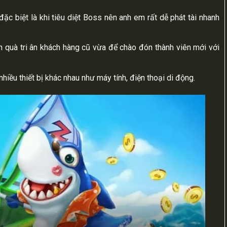
đặc biệt là khi tiêu diệt Boss nên anh em rất dễ phát tài nhanh
 quà tri ân khách hàng cũ vừa để chào đón thành viên mới với
 nhiều thiết bị khác nhau như máy tính, điện thoại di động.