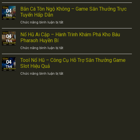
Cao
Luật
Thủ
Bắn Cá Tôn Ngộ Không – Game Săn Thưởng Trực
Chơi
04
Bắn
Cơ
Tuyến Hấp Dẫn
Th6
Cá
Bản
Chức năng bình luận bị tắt
ở
–
Và
Bắn
Bật
Top
Cá
Nổ Hũ Ai Cập – Hành Trình Khám Phá Kho Báu
Mí
Lựa
04
Tôn
Mẹo
Pharaoh Huyền Bí
Chọn
Th6
Ngộ
05+
Nổi
Chức năng bình luận bị tắt
ở
Không
Hay
Bật
Nổ
–
Chinh
Hũ
Tool Nổ Hũ – Công Cụ Hỗ Trợ Săn Thưởng Game
Game
Phục
04
Ai
Săn
Slot Hiệu Quả
Thưởng
Th6
Cập
Thưởng
Lớn
Chức năng bình luận bị tắt
ở
–
Trực
Tool
Hành
Tuyến
Nổ
Trình
Hấp
Hũ
Khám
Dẫn
–
Phá
Công
Kho
Cụ
Báu
Hỗ
Pharaoh
Trợ
Huyền
Săn
Bí
Thưởng
Game
Slot