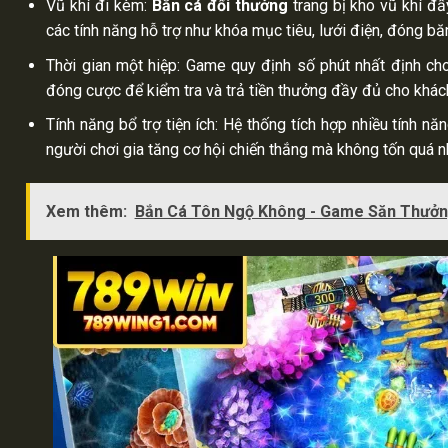
Vũ khí đi kèm:
Bắn cá đổi thưởng
trang bị kho vũ khí đầ
các tính năng hỗ trợ như khóa mục tiêu, lưới điện, đóng b
Thời gian một hiệp: Game quy định số phút nhất định ch
đóng cược để kiểm tra và trả tiền thưởng đầy đủ cho khác
Tính năng bổ trợ tiện ích: Hệ thống tích hợp nhiều tính n
người chơi gia tăng cơ hội chiến thắng mà không tốn quá n
Xem thêm:
Bắn Cá Tôn Ngộ Không - Game Săn Thưởn