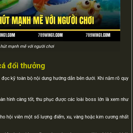
 hút mạnh mẽ với người chơi
cá đổi thưởng
 đọc kỹ toàn bộ nội dung hướng dẫn bên dưới. Khi nắm rõ quy
màn hình càng tốt, thu phục được các loài boss lớn là xem như
 cho hội viên một số lượng điểm, xu, vàng hoặc kim cương nhất