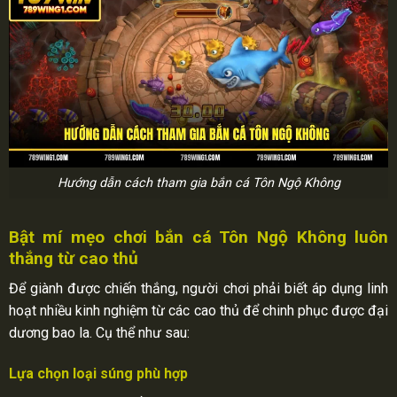
Hướng dẫn cách tham gia bắn cá Tôn Ngộ Không
Bật mí mẹo chơi bắn cá Tôn Ngộ Không luôn
thắng từ cao thủ
Để giành được chiến thắng, người chơi phải biết áp dụng linh
hoạt nhiều kinh nghiệm từ các cao thủ để chinh phục được đại
dương bao la. Cụ thể như sau:
Lựa chọn loại súng phù hợp