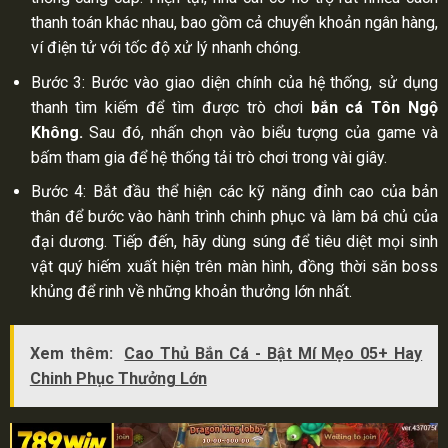
thanh toán khác nhau, bao gồm cả chuyển khoản ngân hàng,
ví điện tử với tốc độ xử lý nhanh chóng.
Bước 3: Bước vào giao diện chính của hệ thống, sử dụng
thanh tìm kiếm để tìm được trò chơi
bắn cá Tôn Ngộ
Không.
Sau đó, nhấn chọn vào biểu tượng của game và
bấm tham gia để hệ thống tải trò chơi trong vài giây.
Bước 4: Bắt đầu thể hiện các kỹ năng đỉnh cao của bản
thân để bước vào hành trình chinh phục và làm bá chủ của
đại dương. Tiếp đến, hãy dùng súng để tiêu diệt mọi sinh
vật quý hiếm xuất hiện trên màn hình, đồng thời săn boss
khủng để rinh về những khoản thưởng lớn nhất.
Xem thêm:
Cao Thủ Bắn Cá - Bật Mí Mẹo 05+ Hay
Chinh Phục Thưởng Lớn