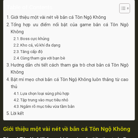
Table of Contents
Giới thiệu một vài nét về bắn cá Tôn Ngộ Không
Tổng hợp ưu điểm nổi bật của game bắn cá Tôn Ngộ
Không
Boss cực khủng
Kho cá, vũ khí đa dạng
Tăng cấp độ
Cùng tham gia với bạn bè
Hướng dẫn chi tiết cách tham gia trò chơi bắn cá Tôn Ngộ
Không
Bật mí mẹo chơi bắn cá Tôn Ngộ Không luôn thắng từ cao
thủ
Lựa chọn loại súng phù hợp
Tập trung vào mục tiêu nhỏ
Ngắm rõ mục tiêu vừa tầm bắn
Lời kết
Giới thiệu một vài nét về bắn cá Tôn Ngộ Không