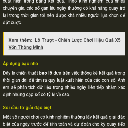
xuất hiện trong bảng kết quả. Theo kinh nghiệm của nhiều
chuyên gia, các số gan lâu ngày thường có khả năng quay trở
lại trong thời gian tới nên được khá nhiều người lựa chọn để
đặt cược.
Xem thêm:
Lô Trượt - Chiến Lược Chơi Hiệu Quả X5
Vốn Thông Minh
Áp dụng bạc nhớ
Đây là chiến thuật
bao lô
dựa trên việc thống kê kết quả trong
thời gian dài để tìm ra quy luật xuất hiện của các con số. Anh
em sẽ phân tích dữ liệu trong nhiều ngày liên tiếp nhằm xác
định những cặp số có tỷ lệ về cao.
Soi cầu từ giải đặc biệt
Một số người chơi có kinh nghiệm thường lấy kết quả giải đặc
biệt của ngày trước để tính toán và dự đoán cho kỳ quay tiếp