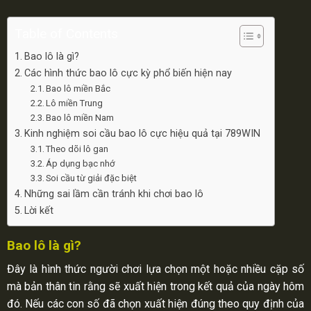
Table of Contents
Bao lô là gì?
Các hình thức bao lô cực kỳ phổ biến hiện nay
Bao lô miền Bắc
Lô miền Trung
Bao lô miền Nam
Kinh nghiệm soi cầu bao lô cực hiệu quả tại 789WIN
Theo dõi lô gan
Áp dụng bạc nhớ
Soi cầu từ giải đặc biệt
Những sai lầm cần tránh khi chơi bao lô
Lời kết
Bao lô là gì?
Đây là hình thức người chơi lựa chọn một hoặc nhiều cặp số
mà bản thân tin rằng sẽ xuất hiện trong kết quả của ngày hôm
đó. Nếu các con số đã chọn xuất hiện đúng theo quy định của