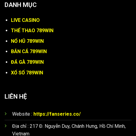
DANH MỤC
LIVE CASINO
THỂ THAO 789WIN
NỔ HŨ 789WIN
BẮN CÁ 789WIN
ĐÁ GÀ 789WIN
XỔ SỐ 789WIN
LIÊN HỆ
Website :
https://fanseries.co/
Địa chỉ : 217 Đ. Nguyễn Duy, Chánh Hưng, Hồ Chí Minh,
Vietnam