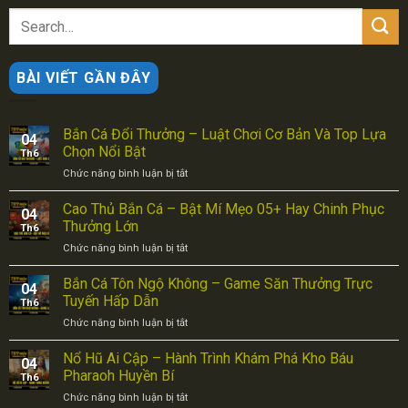
BÀI VIẾT GẦN ĐÂY
Bắn Cá Đổi Thưởng – Luật Chơi Cơ Bản Và Top Lựa
04
Chọn Nổi Bật
Th6
Chức năng bình luận bị tắt
ở
Bắn
Cá
Cao Thủ Bắn Cá – Bật Mí Mẹo 05+ Hay Chinh Phục
04
Đổi
Thưởng Lớn
Th6
Thưởng
Chức năng bình luận bị tắt
ở
–
Cao
Luật
Thủ
Bắn Cá Tôn Ngộ Không – Game Săn Thưởng Trực
Chơi
04
Bắn
Cơ
Tuyến Hấp Dẫn
Th6
Cá
Bản
Chức năng bình luận bị tắt
ở
–
Và
Bắn
Bật
Top
Cá
Nổ Hũ Ai Cập – Hành Trình Khám Phá Kho Báu
Mí
Lựa
04
Tôn
Mẹo
Pharaoh Huyền Bí
Chọn
Th6
Ngộ
05+
Nổi
Chức năng bình luận bị tắt
ở
Không
Hay
Bật