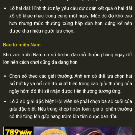
Lô hai đài: Hình thức này yêu cầu dự đoán kết quả ở hai đài
xổ số khác nhau trong cùng một ngày. Mặc dù độ khó cao
hơn nhưng mức thưởng cũng hấp dẫn hơn đáng kể nên
được khá nhiều người lựa chọn.
Bao lô miền Nam
Khu vực miền Nam có số lượng đài mở thưởng hàng ngày rất
lớn nên cách chơi cũng đa dạng hơn.
Chọn số theo các giải thưởng: Anh em có thể lựa chọn hai
số bất kỳ và nếu số đó xuất hiện trong các giải thưởng của
ngày hôm đó thì sẽ nhận được tiền thưởng tương ứng.
Lô 3 số giải đặc biệt: Hội viên sẽ phải chọn ba số cuối của
giải đặc biệt. Nếu trùng khớp hoàn toàn, giá trị phần thưởng
có thể tăng lên gấp hàng trăm lần tiền cược ban đầu.