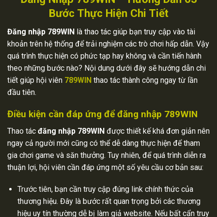
Bước Thực Hiện Chi Tiết
Đăng nhập 789WIN
là thao tác giúp bạn truy cập vào tài
khoản trên hệ thống để trải nghiệm các trò chơi hấp dẫn. Vậy
quá trình thực hiện có phức tạp hay không và cần tiến hành
theo những bước nào? Nội dung dưới đây sẽ hướng dẫn chi
tiết giúp hội viên
789WIN
thao tác thành công ngay từ lần
đầu tiên.
Điều kiện cần đáp ứng để đăng nhập 789WIN
Thao tác
đăng nhập 789WIN
được thiết kế khá đơn giản nên
ngay cả người mới cũng có thể dễ dàng thực hiện để tham
gia chơi game và săn thưởng. Tuy nhiên, để quá trình diễn ra
thuận lợi, hội viên cần đáp ứng một số yêu cầu cơ bản sau:
Trước tiên, bạn cần truy cập đúng link chính thức của
thương hiệu. Đây là bước rất quan trọng bởi các thương
hiệu uy tín thường dễ bị làm giả website. Nếu bất cẩn truy