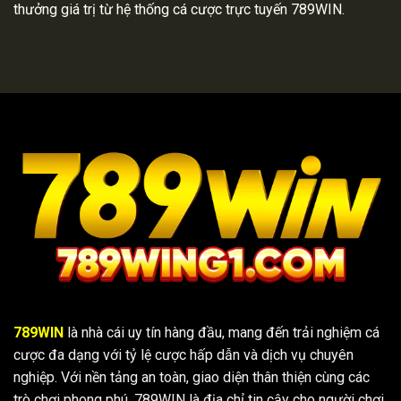
thưởng giá trị từ hệ thống cá cược trực tuyến 789WIN.
789WIN
là nhà cái uy tín hàng đầu, mang đến trải nghiệm cá
cược đa dạng với tỷ lệ cược hấp dẫn và dịch vụ chuyên
nghiệp. Với nền tảng an toàn, giao diện thân thiện cùng các
trò chơi phong phú, 789WIN là địa chỉ tin cậy cho người chơi