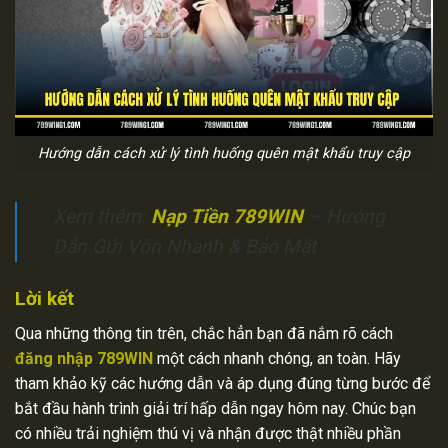
Hướng dẫn cách xử lý tình huống quên mật khẩu truy cập
Xem thêm:
Nạp Tiền 789WIN
– Hướng
Dẫn Gửi Vốn Nhanh & Bảo Mật
Lời kết
Qua những thông tin trên, chắc hẳn bạn đã nắm rõ cách
đăng nhập 789WIN
một cách nhanh chóng, an toàn. Hãy
tham khảo kỹ các hướng dẫn và áp dụng đúng từng bước để
bắt đầu hành trình giải trí hấp dẫn ngay hôm nay. Chúc bạn
có nhiều trải nghiệm thú vị và nhận được thật nhiều phần