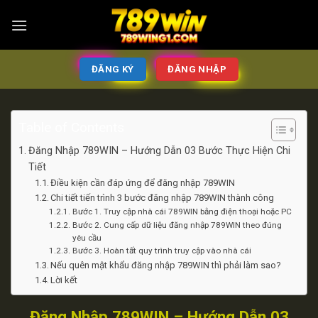
ĐĂNG KÝ
ĐĂNG NHẬP
Table of Contents
Đăng Nhập 789WIN – Hướng Dẫn 03 Bước Thực Hiện Chi
Tiết
Điều kiện cần đáp ứng để đăng nhập 789WIN
Chi tiết tiến trình 3 bước đăng nhập 789WIN thành công
Bước 1. Truy cập nhà cái 789WIN bằng điện thoại hoặc PC
Bước 2. Cung cấp dữ liệu đăng nhập 789WIN theo đúng
yêu cầu
Bước 3. Hoàn tất quy trình truy cập vào nhà cái
Nếu quên mật khẩu đăng nhập 789WIN thì phải làm sao?
Lời kết
Đăng Nhập 789WIN – Hướng Dẫn 03