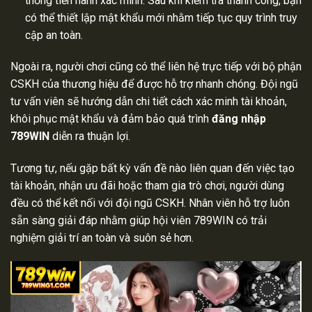
thống tiến hành xác minh. Sau khi kiểm tra thành công, bạn
có thể thiết lập mật khẩu mới nhằm tiếp tục quy trình truy
cập an toàn.
Ngoài ra, người chơi cũng có thể liên hệ trực tiếp với bộ phận
CSKH của thương hiệu để được hỗ trợ nhanh chóng. Đội ngũ
tư vấn viên sẽ hướng dẫn chi tiết cách xác minh tài khoản,
khôi phục mật khẩu và đảm bảo quá trình
đăng nhập
789WIN
diễn ra thuận lợi.
Tương tự, nếu gặp bất kỳ vấn đề nào liên quan đến việc tạo
tài khoản, nhận ưu đãi hoặc tham gia trò chơi, người dùng
đều có thể kết nối với đội ngũ CSKH. Nhân viên hỗ trợ luôn
sẵn sàng giải đáp nhằm giúp hội viên 789WIN có trải
nghiệm giải trí an toàn và suôn sẻ hơn.