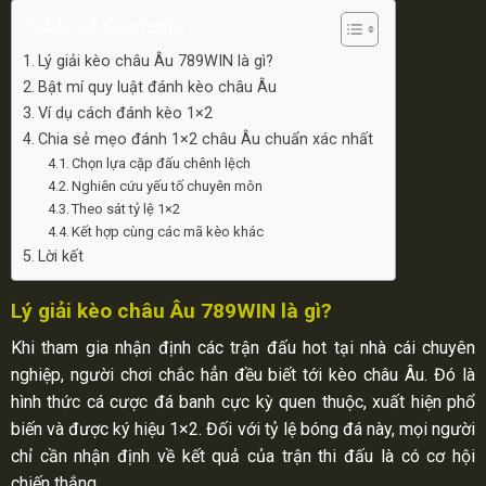
Table of Contents
Lý giải kèo châu Âu 789WIN là gì?
Bật mí quy luật đánh kèo châu Âu
Ví dụ cách đánh kèo 1×2
Chia sẻ mẹo đánh 1×2 châu Âu chuẩn xác nhất
Chọn lựa cặp đấu chênh lệch
Nghiên cứu yếu tố chuyên môn
Theo sát tỷ lệ 1×2
Kết hợp cùng các mã kèo khác
Lời kết
Lý giải kèo châu Âu 789WIN là gì?
Khi tham gia nhận định các trận đấu hot tại nhà cái chuyên
nghiệp, người chơi chắc hẳn đều biết tới kèo châu Âu. Đó là
hình thức cá cược đá banh cực kỳ quen thuộc, xuất hiện phổ
biến và được ký hiệu 1×2. Đối với tỷ lệ bóng đá này, mọi người
chỉ cần nhận định về kết quả của trận thi đấu là có cơ hội
chiến thắng.