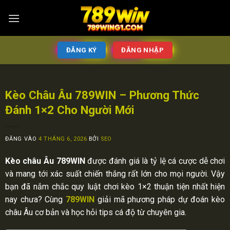
ĐĂNG KÝ
ĐĂNG NHẬP
Kèo Châu Âu 789WIN – Phương Thức
Đánh 1×2 Cho Người Mới
ĐĂNG VÀO
4 THÁNG 6, 2026
BỞI
SEO
Kèo châu Âu 789WIN
được đánh giá là tỷ lệ cá cược dễ chơi
và mang tới xác suất chiến thắng rất lớn cho mọi người. Vậy
bạn đã nắm chắc quy luật chơi kèo 1×2 thuận tiện nhất hiện
nay chưa? Cùng
789WIN
giải mã phương pháp dự đoán kèo
châu Âu cơ bản và học hỏi tips cá độ từ chuyên gia.