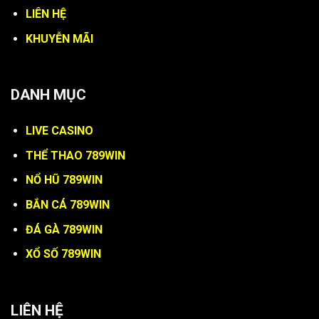
LIÊN HỆ
KHUYỄN MÃI
DANH MỤC
LIVE CASINO
THỂ THAO 789WIN
NỔ HŨ 789WIN
BẮN CÁ 789WIN
ĐÁ GÀ 789WIN
XỔ SỐ 789WIN
LIÊN HỆ