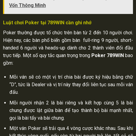
Vốn Thông Minh
Luật chơi Poker tại 789WIN cần ghi nhớ
Poker thường được tổ chức trên bàn từ 2 đến 10 người chơi.
Hiện nay, các bàn phổ biến gồm bàn full-ring 9 người, short-
handed 6 người và heads-up dành cho 2 thành viên đối đầu
trực tiếp. Một số quy tắc quan trọng trong
Poker 789WIN
bao
gồm:
Mỗi ván sẽ có một vị trí chia bài được ký hiệu bằng chữ
“D”, tức là Dealer và vị trí này thay đổi liên tục sau mỗi ván
đấu.
Mỗi người nhận 2 lá bài riêng và kết hợp cùng 5 lá bài
chung được lật giữa bàn để tạo thành bộ bài mạnh nhất,
gọi là bài tẩy và bài chung.
Một ván Poker sẽ trải qua 4 vòng cược khác nhau. Sau khi
kết thúc vòng cuối, nếu còn từ hai người trở lên, tất cả sẽ