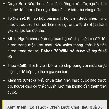
Cược (Bet): Nếu chưa có ai hành động trước đó, người chơi
có thể đặt mức tiền cược đầu tiên để bắt đầu vòng đấu.
Tố (Raise): Khi sở hữu bài mạnh, hội viên được phép nâng
mức cược cao hơn số tiền mà người trước đã đặt nhằm
gây áp lực lên đối thủ.
All-in: Người chơi sử dụng toàn bộ số chip hiện có để đặt
cược trong một lượt chơi. Nếu chiến thắng, toàn bộ tiền
cược trong pot tại
Poker 789WIN
, sẽ thuộc về người tố
tất.
Theo (Call): Thành viên bỏ ra số chip bằng với mức cược
hiện tại để tiếp tục tham gia ván bài.
Kiểm tra (Check): Nếu chưa xuất hiện mức cược nào trước
đó, người chơi có thể chuyển lượt mà không cần thêm tiền
cược.
Xem thêm:
Lô Trượt - Chiến Lược Chơi Hiệu Quả X5