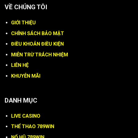
VỀ CHÚNG TÔI
GIỚI THIỆU
CHÍNH SÁCH BẢO MẬT
ĐIỀU KHOẢN ĐIỀU KIỆN
MIỄN TRỪ TRÁCH NHIỆM
LIÊN HỆ
KHUYỄN MÃI
DANH MỤC
LIVE CASINO
THỂ THAO 789WIN
NỔ HŨ 789WIN