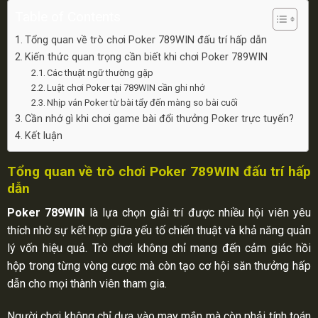
Table of Contents
Tổng quan về trò chơi Poker 789WIN đấu trí hấp dẫn
Kiến thức quan trọng cần biết khi chơi Poker 789WIN
Các thuật ngữ thường gặp
Luật chơi Poker tại 789WIN cần ghi nhớ
Nhịp ván Poker từ bài tẩy đến màng so bài cuối
Cần nhớ gì khi chơi game bài đổi thưởng Poker trực tuyến?
Kết luận
Tổng quan về trò chơi Poker 789WIN đấu trí hấp
dẫn
Poker 789WIN
là lựa chọn giải trí được nhiều hội viên yêu
thích nhờ sự kết hợp giữa yếu tố chiến thuật và khả năng quản
lý vốn hiệu quả. Trò chơi không chỉ mang đến cảm giác hồi
hộp trong từng vòng cược mà còn tạo cơ hội săn thưởng hấp
dẫn cho mọi thành viên tham gia.
Người chơi không chỉ dựa vào may mắn mà còn phải tính toán