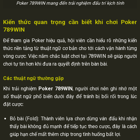
Poker 789WIN mang đến trải nghiệm đấu trí kịch tính
Kiến thức quan trọng cần biết khi chơi Poker
789WIN
Để tham gia Poker hiệu quả, hội viên cần hiểu rõ những kiến
thức nền tảng từ thuật ngữ cơ bản cho tới cách vận hành từng
vòng cược. Việc nắm chắc luật chơi tại 789WIN sẽ giúp người
chơi tự tin hơn khi đưa ra quyết định trên bàn bài.
Các thuật ngữ thường gặp
Khi trải nghiệm
Poker 789WIN
, người chơi nên ghi nhớ một
số thuật ngữ phổ biến dưới đây để tránh bị bối rối trong lúc
đặt cược:
Bỏ bài (Fold): Thành viên lựa chọn dừng ván đấu khi nhận
thấy bài không đủ mạnh để tiếp tục theo cược, đây là cách
giúp hạn chế mất thêm chip trong tình huống bất lợi.