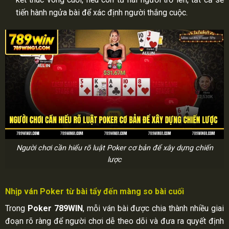
tiến hành ngửa bài để xác định người thắng cuộc.
Người chơi cần hiểu rõ luật Poker cơ bản để xây dựng chiến
lược
Nhịp ván Poker từ bài tẩy đến màng so bài cuối
Trong
Poker 789WIN
, mỗi ván bài được chia thành nhiều giai
đoạn rõ ràng để người chơi dễ theo dõi và đưa ra quyết định