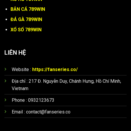
BẮN CÁ 789WIN
ĐÁ GÀ 789WIN
XỔ SỐ 789WIN
LIÊN HỆ
Website :
https://fanseries.co/
Địa chỉ : 217 Đ. Nguyễn Duy, Chánh Hưng, Hồ Chí Minh,
Vietnam
Phone : 0932123673
Email :
contact@fanseries.co