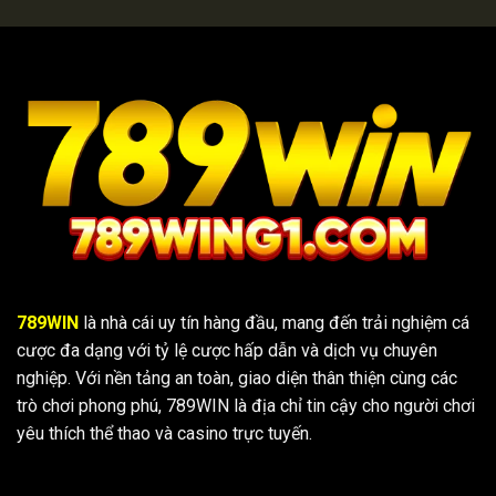
–
Phá
Công
Kho
Cụ
Báu
Hỗ
Pharaoh
Trợ
Huyền
Săn
Bí
Thưởng
Game
Slot
Hiệu
Quả
789WIN
là nhà cái uy tín hàng đầu, mang đến trải nghiệm cá
cược đa dạng với tỷ lệ cược hấp dẫn và dịch vụ chuyên
nghiệp. Với nền tảng an toàn, giao diện thân thiện cùng các
trò chơi phong phú, 789WIN là địa chỉ tin cậy cho người chơi
yêu thích thể thao và casino trực tuyến.