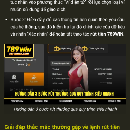
tục nhấn vào phương thức “Ví điện tử” rồi lựa chọn loại ví
muốn sử dụng để giao dịch.
Bước 3: Điền đầy đủ các thông tin liên quan theo yêu cầu
của hệ thống, sau đó kiểm tra lại độ chính xác của dữ liệu
và nhấn “Xác nhận” để hoàn tất thao tác
rút tiền 789WIN
.
Hướng dẫn 3 bước rút thưởng qua quy trình siêu nhanh
Giải đáp thắc mắc thường gặp về lệnh rút tiền