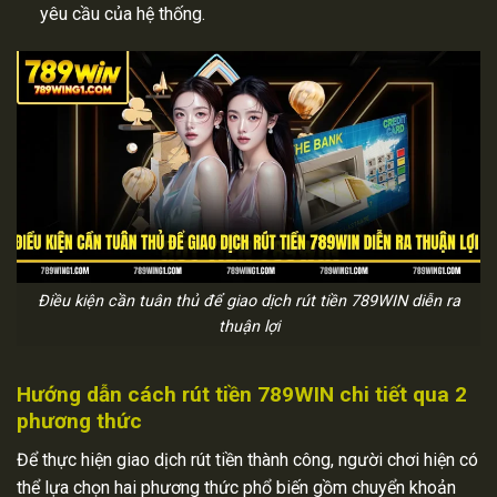
yêu cầu của hệ thống.
Điều kiện cần tuân thủ để giao dịch rút tiền 789WIN diễn ra
thuận lợi
Hướng dẫn cách rút tiền 789WIN chi tiết qua 2
phương thức
Để thực hiện giao dịch rút tiền thành công, người chơi hiện có
thể lựa chọn hai phương thức phổ biến gồm chuyển khoản